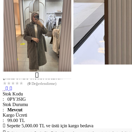
ŞARDONLU KÜRK KABAN
★
★
★
★
★
(
0
Değerlendirme)
Stok Kodu
: 0PY3SIG
Stok Durumu
:
Mevcut
Kargo Ücreti
: 99.00 TL
Sepette 5,000.00 TL ve üstü için kargo bedava