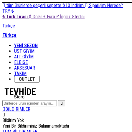
tüm ürünlerde geçerli sepette %10 İndirim
Siparişim Nerede?
TRY ₺
₺ Türk Lirası
$ Dolar
€ Euro
£ İngiliz Sterlini
Türkçe
Türkçe
YENİ SEZON
ÜST GİYİM
ALT GİYİM
ELBİSE
AKSESUAR
TAKIM
OUTLET
BİLDİRİMLER
Bildirim Yok
Yeni Bir Bildiriminiz Bulunmamaktadır
TÜM BİLDİRİMLER