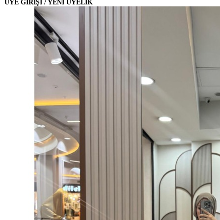
ÜYE GİRİŞİ / YENİ ÜYELİK