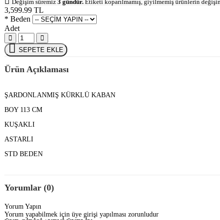
Değişim süremiz
3 gündür.
Etiketi koparılmamış, giyilmemiş ürünlerin değişi
3,599.99
TL
* Beden
Adet
SEPETE EKLE
Ürün Açıklaması
ŞARDONLANMIŞ KÜRKLÜ KABAN
BOY 113 CM
KUŞAKLI
ASTARLI
STD BEDEN
Yorumlar (0)
Yorum Yapın
Yorum yapabilmek için üye girişi yapılması zorunludur