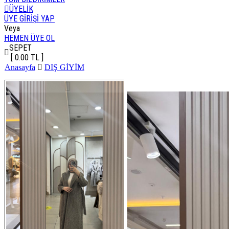
ÜYELİK
ÜYE GİRİŞİ YAP
Veya
HEMEN ÜYE OL
SEPET
[ 0.00 TL ]
Anasayfa
DIŞ GİYİM