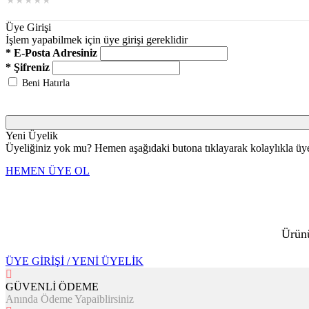
★
★
★
★
★
Üye Girişi
İşlem yapabilmek için üye girişi gereklidir
* E-Posta Adresiniz
* Şifreniz
Beni Hatırla
Yeni Üyelik
Üyeliğiniz yok mu? Hemen aşağıdaki butona tıklayarak kolaylıkla üye 
HEMEN ÜYE OL
Ürünü
ÜYE GİRİŞİ / YENİ ÜYELİK
GÜVENLİ ÖDEME
Anında Ödeme Yapaiblirsiniz