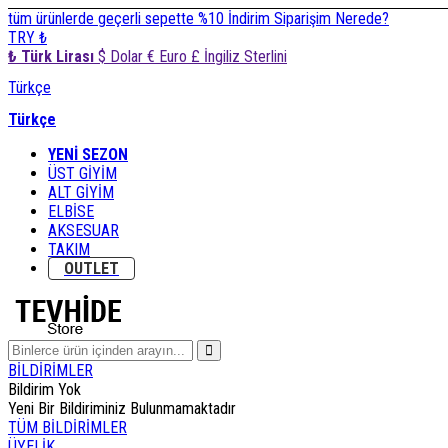
tüm ürünlerde geçerli sepette %10 İndirim
Siparişim Nerede?
TRY ₺
₺ Türk Lirası
$ Dolar
€ Euro
£ İngiliz Sterlini
Türkçe
Türkçe
YENİ SEZON
ÜST GİYİM
ALT GİYİM
ELBİSE
AKSESUAR
TAKIM
OUTLET
BİLDİRİMLER
Bildirim Yok
Yeni Bir Bildiriminiz Bulunmamaktadır
TÜM BİLDİRİMLER
ÜYELİK