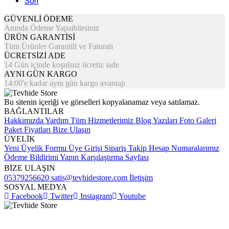
Son
GÜVENLİ ÖDEME
Anında Ödeme Yapaiblirsiniz
ÜRÜN GARANTİSİ
Tüm Ürünler Garantili ve Faturalı
ÜCRETSİZİ ADE
14 Gün içinde koşulsuz ücretiz iade
AYNI GÜN KARGO
14:00'e kadar aynı gün kargo avantajı
Bu sitenin içeriği ve görselleri kopyalanamaz veya satılamaz.
BAĞLANTILAR
Hakkımızda
Yardım
Tüm Hizmetlerimiz
Blog Yazıları
Foto Galeri
Paket Fiyatları
Bize Ulaşın
ÜYELİK
Yeni Üyelik Formu
Üye Girişi
Sipariş Takip
Hesap Numaralarımız
Ödeme Bildirimi Yapın
Karşılaştırma Sayfası
BİZE ULAŞIN
05379256620
satis@tevhidestore.com
İletişim
SOSYAL MEDYA
Facebook
Twitter
Instagram
Youtube