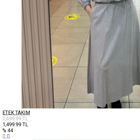
ETEK TAKIM
2,699.99
TL
1,499.99
TL
% 44