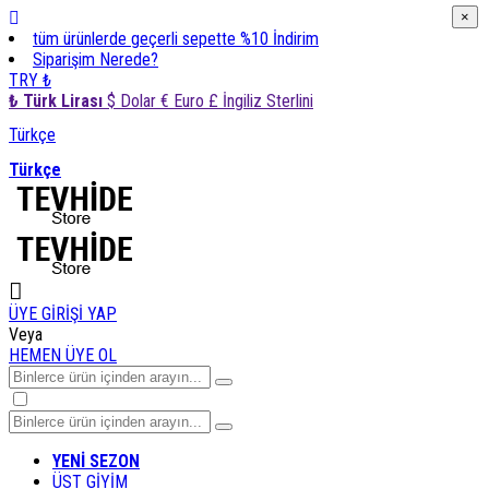
×
×
tüm ürünlerde geçerli sepette %10 İndirim
Siparişim Nerede?
TRY ₺
₺ Türk Lirası
$ Dolar
€ Euro
£ İngiliz Sterlini
Türkçe
Türkçe
ÜYE GİRİŞİ YAP
Veya
HEMEN ÜYE OL
YENİ SEZON
ÜST GİYİM