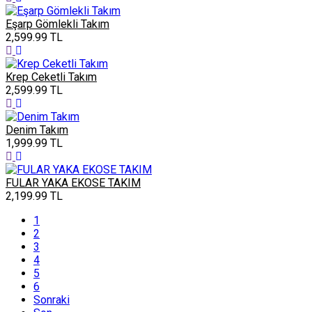
Eşarp Gömlekli Takım
2,599.99
TL
Krep Ceketli Takım
2,599.99
TL
Denim Takım
1,999.99
TL
FULAR YAKA EKOSE TAKIM
2,199.99
TL
(current)
1
2
3
4
5
6
Sonraki