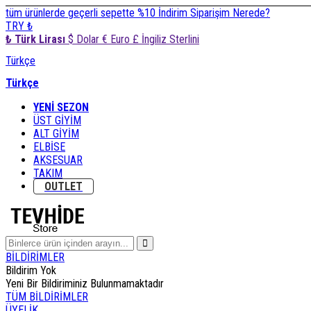
tüm ürünlerde geçerli sepette %10 İndirim
Siparişim Nerede?
TRY ₺
₺ Türk Lirası
$ Dolar
€ Euro
£ İngiliz Sterlini
Türkçe
Türkçe
YENİ SEZON
ÜST GİYİM
ALT GİYİM
ELBİSE
AKSESUAR
TAKIM
OUTLET
BİLDİRİMLER
Bildirim Yok
Yeni Bir Bildiriminiz Bulunmamaktadır
TÜM BİLDİRİMLER
ÜYELİK