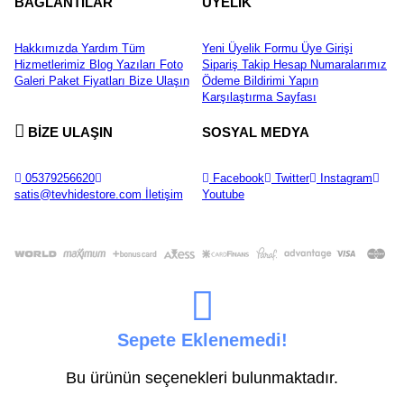
BAĞLANTILAR
ÜYELİK
Hakkımızda
Yardım
Tüm
Yeni Üyelik Formu
Üye Girişi
Hizmetlerimiz
Blog Yazıları
Foto
Sipariş Takip
Hesap Numaralarımız
Galeri
Paket Fiyatları
Bize Ulaşın
Ödeme Bildirimi Yapın
Karşılaştırma Sayfası
BİZE ULAŞIN
SOSYAL MEDYA
05379256620
Facebook
Twitter
Instagram
satis@tevhidestore.com
İletişim
Youtube
Sepete Eklenemedi!
Bu ürünün seçenekleri bulunmaktadır.