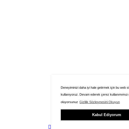
Deneyiminizi daha iyi hale getirmek için bu web si
kullanıyoruz. Devam ederek çerez kullanımımızı
oluyorsunuz
Gizlilik Sözleşmesini Okuyun
Kabul Ediyorum
ÜYE GİRİŞİ
FAVORİLER
SEPET