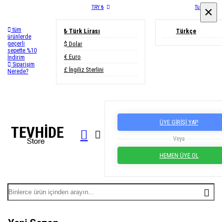
TRY ₺
Türkçe
×
×
tüm
₺ Türk Lirası
Türkçe
ürünlerde
$ Dolar
geçerli
sepette %10
€ Euro
İndirim
Siparişim
£ İngiliz Sterlini
Nerede?
ÜYE GİRİŞİ YAP
Veya
HEMEN ÜYE OL