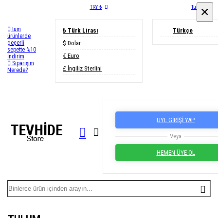
TRY ₺
Türkçe
×
×
tüm
₺ Türk Lirası
Türkçe
ürünlerde
geçerli
$ Dolar
sepette %10
€ Euro
İndirim
Siparişim
£ İngiliz Sterlini
Nerede?
ÜYE GİRİŞİ YAP
Veya
HEMEN ÜYE OL