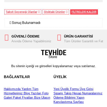
Taksit Seçeneği Olanlar
Stoktaki Ürünler
FİLTRELERİ KALDIR
Sonuç Bulunamadı
GÜVENLİ ÖDEME
ÜRÜN GARANTİSİ
Anında Ödeme Yapaiblirsiniz
Tüm Ürünler Garantili ve Fatura
Bu sitenin içeriği ve görselleri kopyalanamaz veya satılamaz.
BAĞLANTILAR
ÜYELİK
Hakkımızda
Yardım
Tüm
Yeni Üyelik Formu
Üye Girişi
Hizmetlerimiz
Blog Yazıları
Foto
Sipariş Takip
Hesap Numaralarımız
Galeri
Paket Fiyatları
Bize Ulaşın
Ödeme Bildirimi Yapın
Karşılaştırma Sayfası