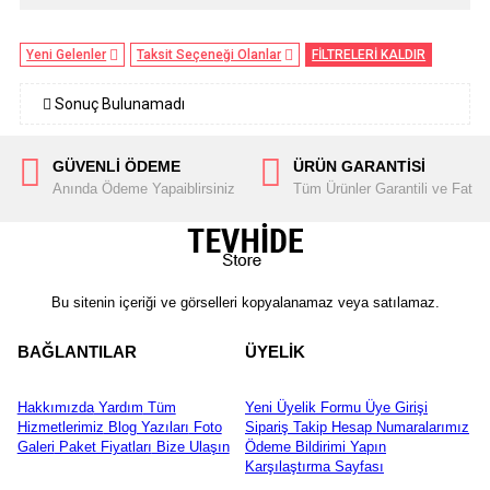
Yeni Gelenler
Taksit Seçeneği Olanlar
FİLTRELERİ KALDIR
Sonuç Bulunamadı
GÜVENLİ ÖDEME
ÜRÜN GARANTİSİ
Anında Ödeme Yapaiblirsiniz
Tüm Ürünler Garantili ve Fatura
Bu sitenin içeriği ve görselleri kopyalanamaz veya satılamaz.
BAĞLANTILAR
ÜYELİK
Hakkımızda
Yardım
Tüm
Yeni Üyelik Formu
Üye Girişi
Hizmetlerimiz
Blog Yazıları
Foto
Sipariş Takip
Hesap Numaralarımız
Galeri
Paket Fiyatları
Bize Ulaşın
Ödeme Bildirimi Yapın
Karşılaştırma Sayfası