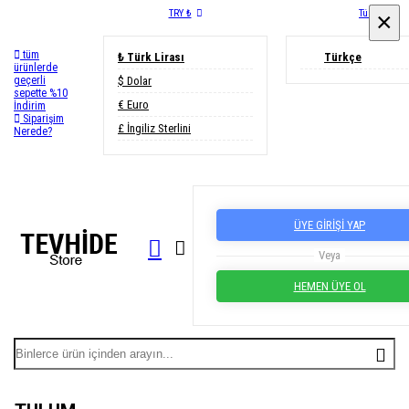
TRY ₺
Türkçe
×
×
tüm
₺ Türk Lirası
Türkçe
ürünlerde
$ Dolar
geçerli
sepette %10
€ Euro
İndirim
Siparişim
£ İngiliz Sterlini
Nerede?
ÜYE GİRİŞİ YAP
Veya
HEMEN ÜYE OL