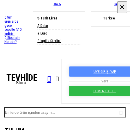
TRY ₺
Türkçe
×
×
tüm
₺ Türk Lirası
Türkçe
ürünlerde
$ Dolar
geçerli
sepette %10
€ Euro
İndirim
Siparişim
£ İngiliz Sterlini
Nerede?
ÜYE GİRİŞİ YAP
Veya
HEMEN ÜYE OL