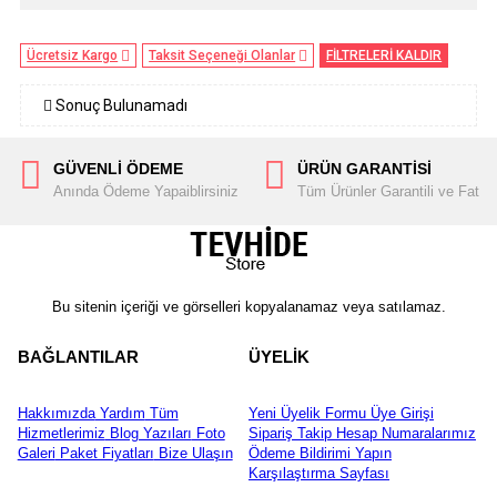
Ücretsiz Kargo
Taksit Seçeneği Olanlar
FİLTRELERİ KALDIR
Sonuç Bulunamadı
GÜVENLİ ÖDEME
ÜRÜN GARANTİSİ
Anında Ödeme Yapaiblirsiniz
Tüm Ürünler Garantili ve Fatura
Bu sitenin içeriği ve görselleri kopyalanamaz veya satılamaz.
BAĞLANTILAR
ÜYELİK
Hakkımızda
Yardım
Tüm
Yeni Üyelik Formu
Üye Girişi
Hizmetlerimiz
Blog Yazıları
Foto
Sipariş Takip
Hesap Numaralarımız
Galeri
Paket Fiyatları
Bize Ulaşın
Ödeme Bildirimi Yapın
Karşılaştırma Sayfası