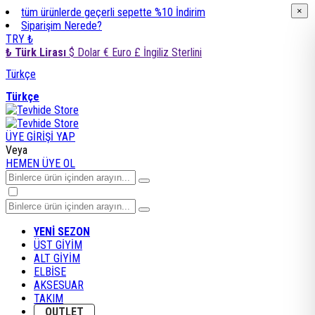
tüm ürünlerde geçerli sepette %10 İndirim
×
×
Siparişim Nerede?
TRY ₺
₺ Türk Lirası
$ Dolar
€ Euro
£ İngiliz Sterlini
Türkçe
Türkçe
ÜYE GİRİŞİ YAP
Veya
HEMEN ÜYE OL
YENİ SEZON
ÜST GİYİM
ALT GİYİM
ELBİSE
AKSESUAR
TAKIM
OUTLET