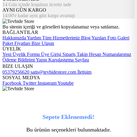
14 Gün içinde koşulsuz ücretiz iade
AYNI GÜN KARGO
14:00'e kadar aynı gün kargo avantajı
Bu sitenin içeriği ve görselleri kopyalanamaz veya satılamaz.
BAĞLANTILAR
Hakkımızda
Yardım
Tüm Hizmetlerimiz
Blog Yazıları
Foto Galeri
Paket Fiyatları
Bize Ulaşın
ÜYELİK
Yeni Üyelik Formu
Üye Girişi
Sipariş Takip
Hesap Numaralarımız
Ödeme Bildirimi Yapın
Karşılaştırma Sayfası
BİZE ULAŞIN
05379256620
satis@tevhidestore.com
İletişim
SOSYAL MEDYA
Facebook
Twitter
Instagram
Youtube
Sepete Eklenemedi!
Bu ürünün seçenekleri bulunmaktadır.