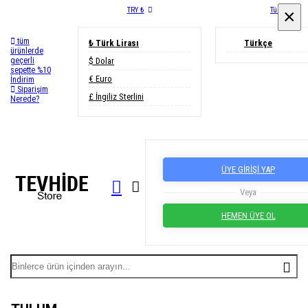
TRY ₺
Türkçe
×
×
tüm
₺ Türk Lirası
Türkçe
ürünlerde
$ Dolar
geçerli
sepette %10
€ Euro
İndirim
Siparişim
£ İngiliz Sterlini
Nerede?
ÜYE GİRİŞİ YAP
Veya
HEMEN ÜYE OL