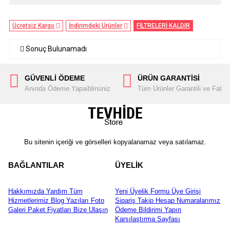
Ücretsiz Kargo
İndirimdeki Ürünler
FİLTRELERİ KALDIR
Sonuç Bulunamadı
GÜVENLİ ÖDEME
ÜRÜN GARANTİSİ
Anında Ödeme Yapaiblirsiniz
Tüm Ürünler Garantili ve Fatura
Bu sitenin içeriği ve görselleri kopyalanamaz veya satılamaz.
BAĞLANTILAR
ÜYELİK
Hakkımızda
Yardım
Tüm
Yeni Üyelik Formu
Üye Girişi
Hizmetlerimiz
Blog Yazıları
Foto
Sipariş Takip
Hesap Numaralarımız
Galeri
Paket Fiyatları
Bize Ulaşın
Ödeme Bildirimi Yapın
Karşılaştırma Sayfası