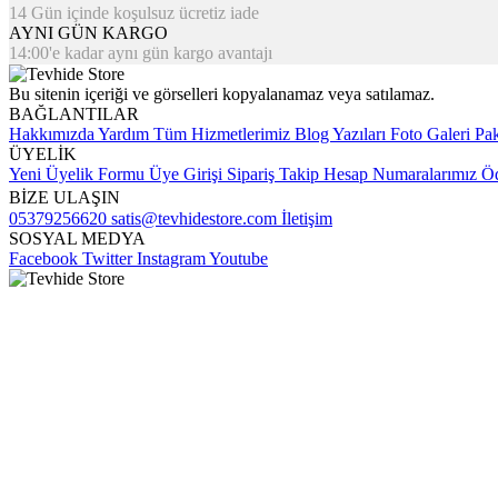
14 Gün içinde koşulsuz ücretiz iade
AYNI GÜN KARGO
14:00'e kadar aynı gün kargo avantajı
Bu sitenin içeriği ve görselleri kopyalanamaz veya satılamaz.
BAĞLANTILAR
Hakkımızda
Yardım
Tüm Hizmetlerimiz
Blog Yazıları
Foto Galeri
Pak
ÜYELİK
Yeni Üyelik Formu
Üye Girişi
Sipariş Takip
Hesap Numaralarımız
Öd
BİZE ULAŞIN
05379256620
satis@tevhidestore.com
İletişim
SOSYAL MEDYA
Facebook
Twitter
Instagram
Youtube