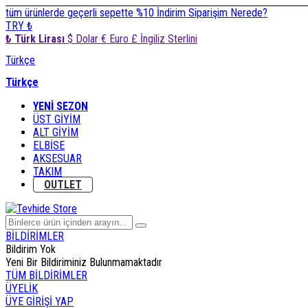
tüm ürünlerde geçerli sepette %10 İndirim
Siparişim Nerede?
TRY ₺
₺ Türk Lirası
$ Dolar
€ Euro
£ İngiliz Sterlini
Türkçe
Türkçe
YENİ SEZON
ÜST GİYİM
ALT GİYİM
ELBİSE
AKSESUAR
TAKIM
OUTLET
BİLDİRİMLER
Bildirim Yok
Yeni Bir Bildiriminiz Bulunmamaktadır
TÜM BİLDİRİMLER
ÜYELİK
ÜYE GİRİŞİ YAP