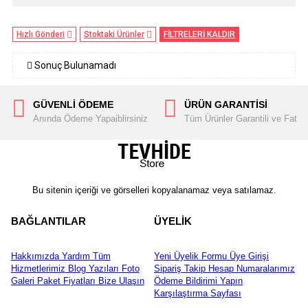
Hızlı Gönderi
Stoktaki Ürünler
FİLTRELERİ KALDIR
Sonuç Bulunamadı
GÜVENLİ ÖDEME
ÜRÜN GARANTİSİ
Anında Ödeme Yapaiblirsiniz
Tüm Ürünler Garantili ve Fatura
Bu sitenin içeriği ve görselleri kopyalanamaz veya satılamaz.
BAĞLANTILAR
ÜYELİK
Hakkımızda
Yardım
Tüm
Yeni Üyelik Formu
Üye Girişi
Hizmetlerimiz
Blog Yazıları
Foto
Sipariş Takip
Hesap Numaralarımız
Galeri
Paket Fiyatları
Bize Ulaşın
Ödeme Bildirimi Yapın
Karşılaştırma Sayfası