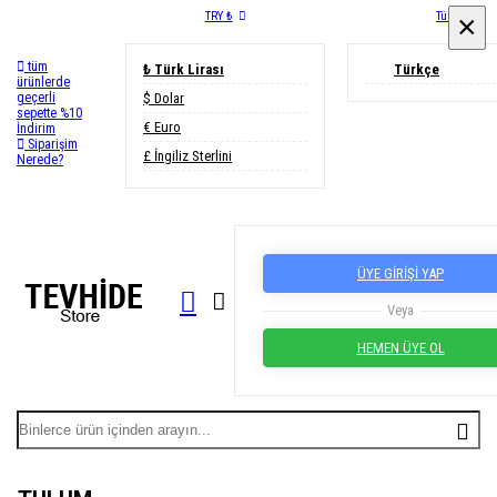
TRY ₺
Türkçe
×
×
tüm
₺ Türk Lirası
Türkçe
ürünlerde
geçerli
$ Dolar
sepette %10
€ Euro
İndirim
Siparişim
£ İngiliz Sterlini
Nerede?
ÜYE GİRİŞİ YAP
Veya
HEMEN ÜYE OL