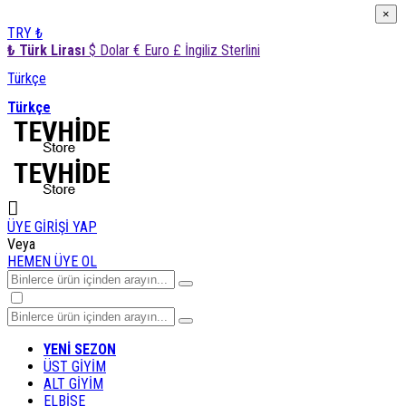
×
×
TRY ₺
₺ Türk Lirası
$ Dolar
€ Euro
£ İngiliz Sterlini
Türkçe
Türkçe
ÜYE GİRİŞİ YAP
Veya
HEMEN ÜYE OL
YENİ SEZON
ÜST GİYİM
ALT GİYİM
ELBİSE