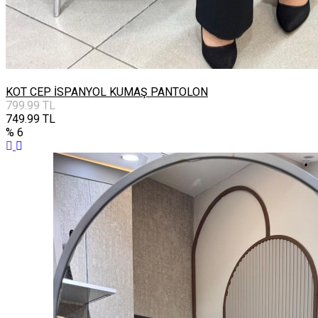
KOT CEP İSPANYOL KUMAŞ PANTOLON
799.99
TL
749.99
TL
% 6