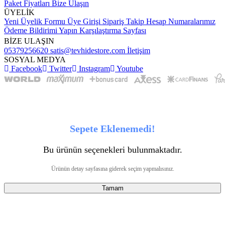
Paket Fiyatları
Bize Ulaşın
ÜYELİK
Yeni Üyelik Formu
Üye Girişi
Sipariş Takip
Hesap Numaralarımız
Ödeme Bildirimi Yapın
Karşılaştırma Sayfası
BİZE ULAŞIN
05379256620
satis@tevhidestore.com
İletişim
SOSYAL MEDYA
Facebook
Twitter
Instagram
Youtube
Sepete Eklenemedi!
Bu ürünün seçenekleri bulunmaktadır.
Ürünün detay sayfasına giderek seçim yapmalısınız.
Tamam