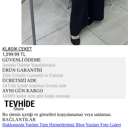
KLASİK CEKET
1,399.99
TL
GÜVENLİ ÖDEME
Anında Ödeme Yapaiblirsiniz
ÜRÜN GARANTİSİ
Tüm Ürünler Garantili ve Faturalı
ÜCRETSİZİ ADE
14 Gün içinde koşulsuz ücretiz iade
AYNI GÜN KARGO
14:00'e kadar aynı gün kargo avantajı
Bu sitenin içeriği ve görselleri kopyalanamaz veya satılamaz.
BAĞLANTILAR
Hakkımızda
Yardım
Tüm Hizmetlerimiz
Blog Yazıları
Foto Galeri