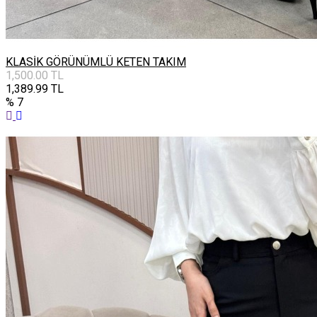
KLASİK GÖRÜNÜMLÜ KETEN TAKIM
1,500.00
TL
1,389.99
TL
% 7