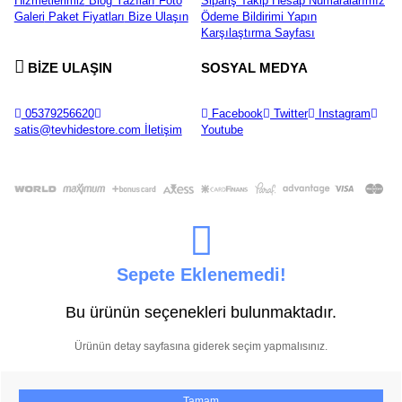
Hizmetlerimiz
Blog Yazıları
Foto
Sipariş Takip
Hesap Numaralarımız
Galeri
Paket Fiyatları
Bize Ulaşın
Ödeme Bildirimi Yapın
Karşılaştırma Sayfası
BİZE ULAŞIN
SOSYAL MEDYA
05379256620
Facebook
Twitter
Instagram
satis@tevhidestore.com
İletişim
Youtube
Sepete Eklenemedi!
Bu ürünün seçenekleri bulunmaktadır.
Ürünün detay sayfasına giderek seçim yapmalısınız.
Tamam