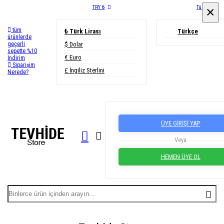
TRY ₺
Türkçe
×
×
₺ Türk Lirası
Türkçe
m
erde
$ Dolar
li
te %10
€ Euro
im
£ İngiliz Sterlini
arişim
de?
ÜYE GİRİŞİ YAP
Veya
HEMEN ÜYE OL