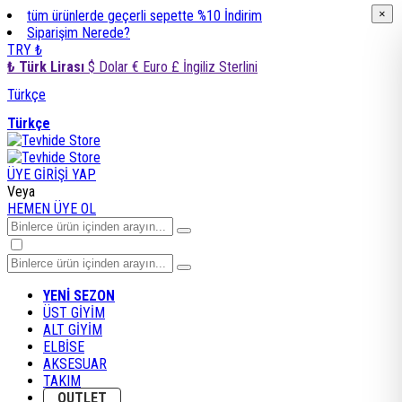
tüm ürünlerde geçerli sepette %10 İndirim
×
×
Siparişim Nerede?
TRY ₺
₺ Türk Lirası
$ Dolar
€ Euro
£ İngiliz Sterlini
Türkçe
Türkçe
ÜYE GİRİŞİ YAP
Veya
HEMEN ÜYE OL
YENİ SEZON
ÜST GİYİM
ALT GİYİM
ELBİSE
AKSESUAR
TAKIM
OUTLET