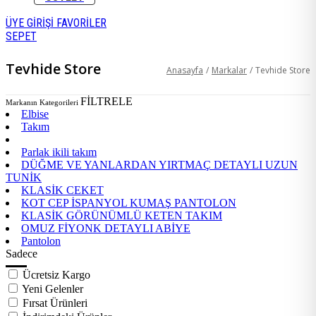
ÜYE GİRİŞİ
FAVORİLER
SEPET
Tevhide Store
Anasayfa
/
Markalar
/
Tevhide Store
FİLTRELE
Markanın Kategorileri
Elbise
Takım
Parlak ikili takım
DÜĞME VE YANLARDAN YIRTMAÇ DETAYLI UZUN
TUNİK
KLASİK CEKET
KOT CEP İSPANYOL KUMAŞ PANTOLON
KLASİK GÖRÜNÜMLÜ KETEN TAKIM
OMUZ FİYONK DETAYLI ABİYE
Pantolon
Sadece
Ücretsiz Kargo
Yeni Gelenler
Fırsat Ürünleri