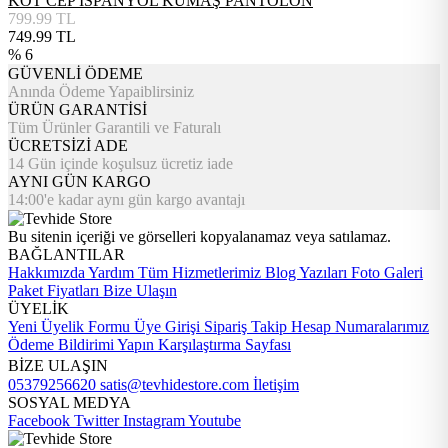
KOT CEP İSPANYOL KUMAŞ PANTOLON
799.99
TL
749.99
TL
% 6
GÜVENLİ ÖDEME
Anında Ödeme Yapaiblirsiniz
ÜRÜN GARANTİSİ
Tüm Ürünler Garantili ve Faturalı
ÜCRETSİZİ ADE
14 Gün içinde koşulsuz ücretiz iade
AYNI GÜN KARGO
14:00'e kadar aynı gün kargo avantajı
Bu sitenin içeriği ve görselleri kopyalanamaz veya satılamaz.
BAĞLANTILAR
Hakkımızda
Yardım
Tüm Hizmetlerimiz
Blog Yazıları
Foto Galeri
Paket Fiyatları
Bize Ulaşın
ÜYELİK
Yeni Üyelik Formu
Üye Girişi
Sipariş Takip
Hesap Numaralarımız
Ödeme Bildirimi Yapın
Karşılaştırma Sayfası
BİZE ULAŞIN
05379256620
satis@tevhidestore.com
İletişim
SOSYAL MEDYA
Facebook
Twitter
Instagram
Youtube