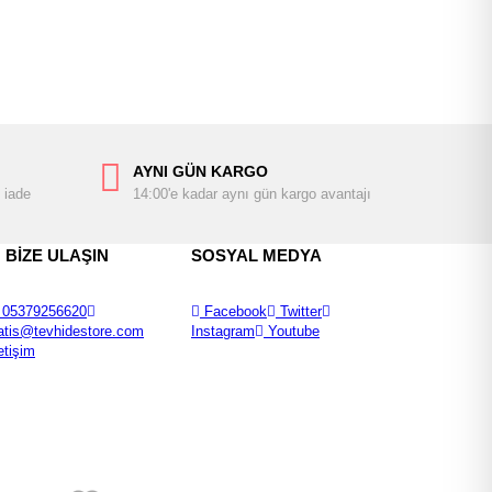
AYNI GÜN KARGO
 iade
14:00'e kadar aynı gün kargo avantajı
BİZE ULAŞIN
SOSYAL MEDYA
05379256620
Facebook
Twitter
atis@tevhidestore.com
Instagram
Youtube
letişim