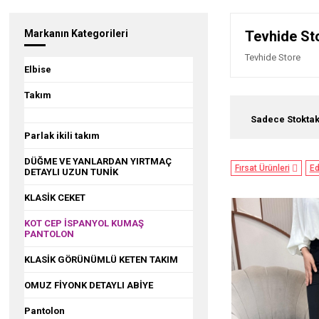
Markanın Kategorileri
Tevhide Sto
Tevhide Store
Elbise
Takım
Sadece Stoktak
Parlak ikili takım
DÜĞME VE YANLARDAN YIRTMAÇ
Fırsat Ürünleri
Ed
DETAYLI UZUN TUNİK
KLASİK CEKET
KOT CEP İSPANYOL KUMAŞ
PANTOLON
KLASİK GÖRÜNÜMLÜ KETEN TAKIM
OMUZ FİYONK DETAYLI ABİYE
Pantolon