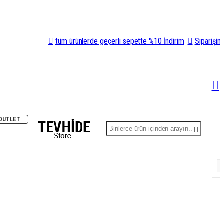
tüm ürünlerde geçerli sepette %10 İndirim
Sipariş
OUTLET