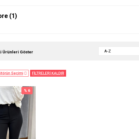
re (1)
A-Z
i Ürünleri Göster
itörün Seçimi
FİLTRELERİ KALDIR
% 6