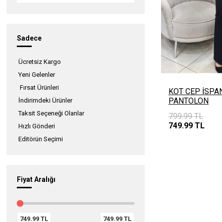
Sadece
Ücretsiz Kargo
Yeni Gelenler
Fırsat Ürünleri
KOT CEP İSP
PANTOLON
İndirimdeki Ürünler
Taksit Seçeneği Olanlar
799.99
TL
749.99
TL
Hızlı Gönderi
Editörün Seçimi
Fiyat Aralığı
749.99
TL
749.99
TL