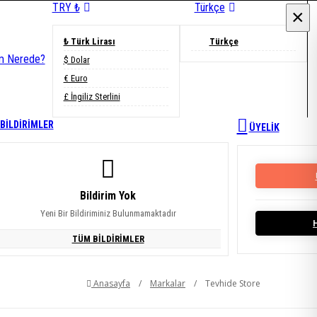
TRY ₺
Türkçe
×
×
₺ Türk Lirası
Türkçe
im Nerede?
$ Dolar
€ Euro
£ İngiliz Sterlini
BİLDİRİMLER
ÜYELİK
Bildirim Yok
Yeni Bir Bildiriminiz Bulunmamaktadır
TÜM BİLDİRİMLER
Anasayfa
/
Markalar
/
Tevhide Store