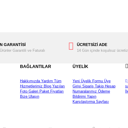
N GARANTİSİ
ÜCRETSİZİ ADE
rünler Garantili ve Faturalı
14 Gün içinde koşulsuz ücretiz
BAĞLANTILAR
ÜYELİK
Hakkımızda
Yardım
Tüm
Yeni Üyelik Formu
Üye
Hizmetlerimiz
Blog Yazıları
Girişi
Sipariş Takip
Hesap
s
Foto Galeri
Paket Fiyatları
Numaralarımız
Ödeme
İ
Bize Ulaşın
Bildirimi Yapın
Karşılaştırma Sayfası