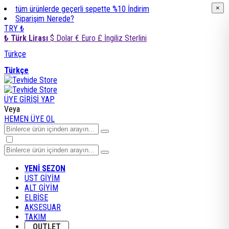
tüm ürünlerde geçerli sepette %10 İndirim
×
×
Siparişim Nerede?
TRY ₺
₺ Türk Lirası
$ Dolar
€ Euro
£ İngiliz Sterlini
Türkçe
Türkçe
ÜYE GİRİŞİ YAP
Veya
HEMEN ÜYE OL
YENİ SEZON
ÜST GİYİM
ALT GİYİM
ELBİSE
AKSESUAR
TAKIM
OUTLET