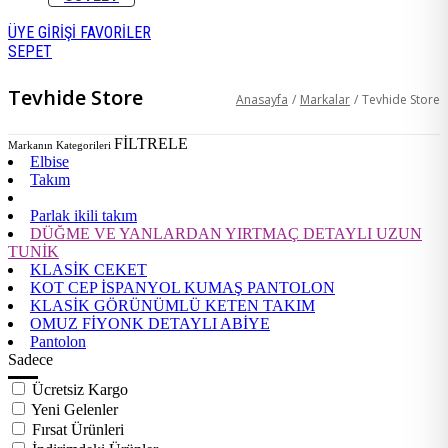
ÜYE GİRİŞİ
FAVORİLER
SEPET
Tevhide Store
Anasayfa
/
Markalar
/
Tevhide Store
FİLTRELE
Markanın Kategorileri
Elbise
Takım
Parlak ikili takım
DÜĞME VE YANLARDAN YIRTMAÇ DETAYLI UZUN
TUNİK
KLASİK CEKET
KOT CEP İSPANYOL KUMAŞ PANTOLON
KLASİK GÖRÜNÜMLÜ KETEN TAKIM
OMUZ FİYONK DETAYLI ABİYE
Pantolon
Sadece
Ücretsiz Kargo
Yeni Gelenler
Fırsat Ürünleri