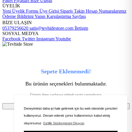
Paket Fiyatları
Bize Ulaşın
ÜYELİK
Yeni Üyelik Formu
Üye Girişi
Sipariş Takip
Hesap Numaralarımız
Ödeme Bildirimi Yapın
Karşılaştırma Sayfası
BİZE ULAŞIN
05379256620
satis@tevhidestore.com
İletişim
SOSYAL MEDYA
Facebook
Twitter
Instagram
Youtube
Sepete Eklenemedi!
Bu ürünün seçenekleri bulunmaktadır.
Ürünün detay sayfasına giderek seçim yapmalısınız.
Tamam
Deneyiminizi daha iyi hale getirmek için bu web sitesinde çerezleri
kullanıyoruz. Devam ederek çerez kullanımımızı kabul etmiş
oluyorsunuz
Gizlilik Sözleşmesini Okuyun