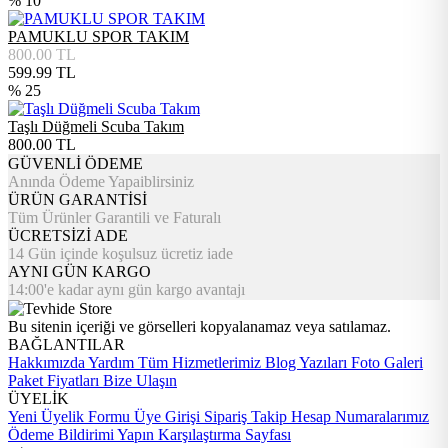
% 10
PAMUKLU SPOR TAKIM
800.00
TL
599.99
TL
% 25
Taşlı Düğmeli Scuba Takım
800.00
TL
GÜVENLİ ÖDEME
Anında Ödeme Yapaiblirsiniz
ÜRÜN GARANTİSİ
Tüm Ürünler Garantili ve Faturalı
ÜCRETSİZİ ADE
14 Gün içinde koşulsuz ücretiz iade
AYNI GÜN KARGO
14:00'e kadar aynı gün kargo avantajı
Bu sitenin içeriği ve görselleri kopyalanamaz veya satılamaz.
BAĞLANTILAR
Hakkımızda
Yardım
Tüm Hizmetlerimiz
Blog Yazıları
Foto Galeri
Paket Fiyatları
Bize Ulaşın
ÜYELİK
Yeni Üyelik Formu
Üye Girişi
Sipariş Takip
Hesap Numaralarımız
Ödeme Bildirimi Yapın
Karşılaştırma Sayfası