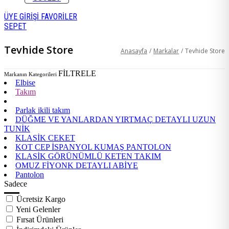
ÜYE GİRİŞİ
FAVORİLER
SEPET
Tevhide Store
Anasayfa
/
Markalar
/
Tevhide Store
FİLTRELE
Markanın Kategorileri
Elbise
Takım
Parlak ikili takım
DÜĞME VE YANLARDAN YIRTMAÇ DETAYLI UZUN
TUNİK
KLASİK CEKET
KOT CEP İSPANYOL KUMAŞ PANTOLON
KLASİK GÖRÜNÜMLÜ KETEN TAKIM
OMUZ FİYONK DETAYLI ABİYE
Pantolon
Sadece
Ücretsiz Kargo
Yeni Gelenler
Fırsat Ürünleri