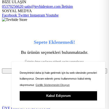
BİZE ULAŞIN
05379256620
satis@tevhidestore.com
İletişim
SOSYAL MEDYA
Facebook
Twitter
Instagram
Youtube
Sepete Eklenemedi!
Bu ürünün seçenekleri bulunmaktadır.
Ürünün detay sayfasına giderek seçim yapmalısınız.
Tamam
Deneyiminizi daha iyi hale getirmek için bu web sitesinde çerezleri
kullanıyoruz. Devam ederek çerez kullanımımızı kabul etmiş
oluyorsunuz
Gizlilik Sözleşmesini Okuyun
Ürünü favorilere ekleyebilmeniz için üye girişi
Kabul Ediyorum
yapmanız gerekmektedir.
ÜYE GİRİŞİ / YENİ ÜYELİK