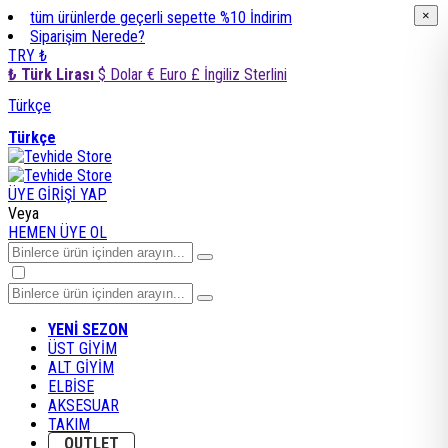
tüm ürünlerde geçerli sepette %10 İndirim
×
×
Siparişim Nerede?
TRY ₺
₺ Türk Lirası
$ Dolar
€ Euro
£ İngiliz Sterlini
Türkçe
Türkçe
ÜYE GİRİŞİ YAP
Veya
HEMEN ÜYE OL
YENİ SEZON
ÜST GİYİM
ALT GİYİM
ELBİSE
AKSESUAR
TAKIM
OUTLET